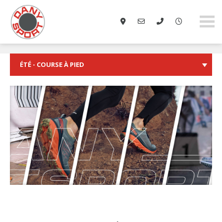
danysport.ch
ÉTÉ - COURSE À PIED