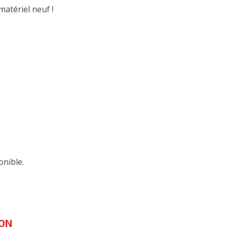
atériel neuf !
onible.
SON