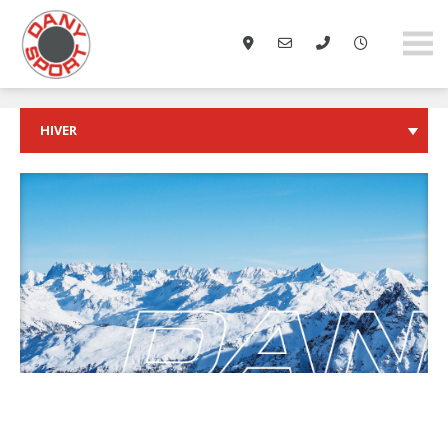
danysport.ch
HIVER